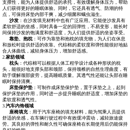
支撑性，能为人体提供舒适的承托，有效缓解身体压力，帮助
人们获得更好的睡眠体验。同时，它还具有透气、防潮的特
点，可保持床垫内部干爽，减少细菌和螨虫滋生。
沙发
：在沙发填充材料中也有广泛应用。它能使沙发具有
柔软舒适的坐感，同时具备一定的回弹性，不易变形，能长时
间保持沙发的饱满度和舒适度，为人们提供舒适的坐姿享受。
靠垫、抱枕
：可作为靠垫和抱枕的填充物，为人们在休息
和放松时提供舒适的依靠。代棕棉的柔软度和弹性能很好地贴
合人体曲线，减轻身体压力，增加舒适感。
2.
家纺领域
枕头
：代棕棉可以根据人体工程学设计成各种形状的枕
头，能很好地支撑头部和颈部，保持颈椎的自然生理曲度，有
助于缓解颈部疲劳，提高睡眠质量。其透气性还能让头部在睡
眠时保持清爽。
床垫保护垫
：可制作成床垫保护垫，置于床垫之上，起到
保护床垫的作用，同时进一步提升睡眠的舒适度，增加床垫的
柔软度和透气性。
3.
汽车内饰领域
座椅填充
：用于汽车座椅的填充材料，能为驾乘人员提供
舒适的坐感，在车辆行驶过程中有效缓冲震动，减轻旅途疲
劳。其良好的弹性和耐久性可确保座椅在长期使用后仍能保持