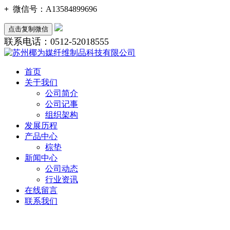
+
微信号：
A13584899696
点击复制微信
联系电话：0512-52018555
首页
关于我们
公司简介
公司记事
组织架构
发展历程
产品中心
棕垫
新闻中心
公司动态
行业资讯
在线留言
联系我们