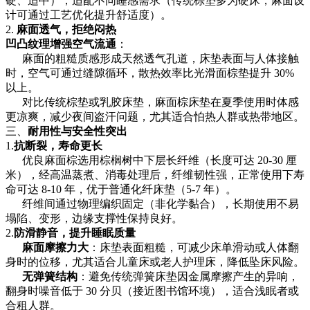
硬、适中），适配不同睡感需求（传统棕垫多为硬床，麻面设
计可通过工艺优化提升舒适度）。
2.
麻面透气，拒绝闷热
凹凸纹理增强空气流通
：
麻面的粗糙质感形成天然透气孔道，床垫表面与人体接触
时，空气可通过缝隙循环，散热效率比光滑面棕垫提升 30%
以上。
对比传统棕垫或乳胶床垫，麻面棕床垫在夏季使用时体感
更凉爽，减少夜间盗汗问题，尤其适合怕热人群或热带地区。
三、
耐用性与安全性突出
1.
抗断裂，寿命更长
优良麻面棕选用棕榈树中下层长纤维（长度可达 20-30 厘
米），经高温蒸煮、消毒处理后，纤维韧性强，正常使用下寿
命可达 8-10 年，优于普通化纤床垫（5-7 年）。
纤维间通过物理编织固定（非化学黏合），长期使用不易
塌陷、变形，边缘支撑性保持良好。
2.
防滑静音，提升睡眠质量
麻面摩擦力大
：床垫表面粗糙，可减少床单滑动或人体翻
身时的位移，尤其适合儿童床或老人护理床，降低坠床风险。
无弹簧结构
：避免传统弹簧床垫因金属摩擦产生的异响，
翻身时噪音低于 30 分贝（接近图书馆环境），适合浅眠者或
合租人群。