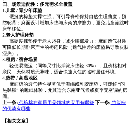
四、
场景适配性：多元需求全覆盖
1.
儿童 / 青少年床垫
硬挺的棕垫支撑性强，可引导脊椎保持自然生理曲度，预
防驼背；麻面设计增加床垫与床架的摩擦力，避免儿童蹦跳时
床垫移位。
2.
老人护理床垫
高硬度棕垫便于老人起身，减少腰部发力；麻面透气材质
可降低长期卧床产生的褥疮风险（透气性差的床垫易导致皮肤
湿热）。
3.
租房 / 宿舍场景
轻便易搬运（同等尺寸比弹簧床垫轻 30%），且价格相对
亲民；天然材质无异味，适合快速入住的临时居住环境。
4.
热带 / 高温地区
麻面棕的透气特性显著优于海绵或乳胶床垫，可缓解 “闷
热黏腻” 的睡眠体验，尤其适合东南亚气候或夏季无空调的房
间。
上一条:
代棕棉在家居用品领域的应用有哪些
下一条:
竹炭棕
的优势有哪些
【相关文章】