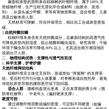
麻面棕床垫的原料来自棕榈树的叶鞘纤维，属于100% 天
然植物纤维，生产过程无需化学合成材料（如胶水、发泡
剂），从源头减少甲醛、苯等有害物质释放，适合母婴、儿童
房及过敏体质人群。
天然材质可降解，符合环保理念，相比化工合成床垫更低
碳。
2.
自然抑菌抗螨
棕榈纤维本身含有天然抑菌成分，且麻面结构的高透气性
可降低床垫内部湿度，阻止细菌和螨虫滋生。研究表明，干燥
环境下螨虫存活率可降低 80% 以上，尤其适合南方潮湿地区
或易出汗人群。
二、
物理结构优势：支撑性与透气性双优
1.
科学支撑，护脊护腰
天然纤维网状结构
：
棕榈纤维呈立体交叉排列，形成类似 “弹簧网” 的支撑系
统，受压时可均匀分散人体重量，对脊椎形成自然托举，避免
传统软床垫导致的腰部悬空或下陷问题。
适合人群
：腰椎间盘突出患者、正在发育期的青少年（预
防脊柱侧弯）、中老年人（偏好硬床支撑）。
硬度可控
：
通过调整纤维层数或编织密度，可定制不同硬度（如偏