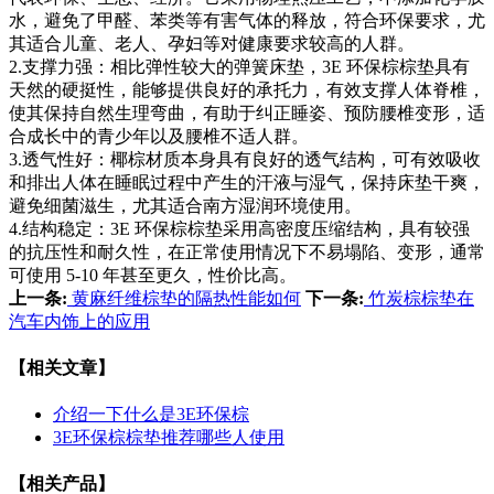
水，避免了甲醛、苯类等有害气体的释放，符合环保要求，尤
其适合儿童、老人、孕妇等对健康要求较高的人群。
2.支撑力强：相比弹性较大的弹簧床垫，3E 环保棕棕垫具有
天然的硬挺性，能够提供良好的承托力，有效支撑人体脊椎，
使其保持自然生理弯曲，有助于纠正睡姿、预防腰椎变形，适
合成长中的青少年以及腰椎不适人群。
3.透气性好：椰棕材质本身具有良好的透气结构，可有效吸收
和排出人体在睡眠过程中产生的汗液与湿气，保持床垫干爽，
避免细菌滋生，尤其适合南方湿润环境使用。
4.结构稳定：3E 环保棕棕垫采用高密度压缩结构，具有较强
的抗压性和耐久性，在正常使用情况下不易塌陷、变形，通常
可使用 5-10 年甚至更久，性价比高。
上一条:
黄麻纤维棕垫的隔热性能如何
下一条:
竹炭棕棕垫在
汽车内饰上的应用
【相关文章】
介绍一下什么是3E环保棕
3E环保棕棕垫推荐哪些人使用
【相关产品】